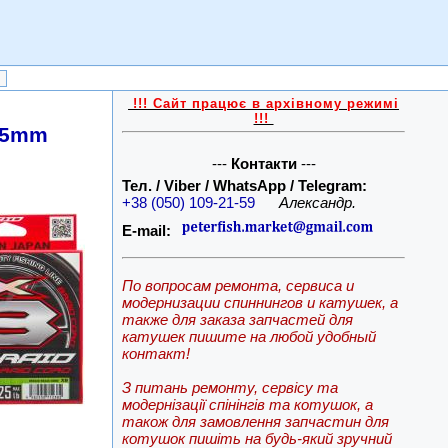
!!! Сайт працює в архівному режимі
!!!
205mm
---
Контакти
---
Тел. / Viber / WhatsApp / Telegram:
+38 (050) 109-21-59
Александр.
E-mail:
По вопросам ремонта, сервиса и
модернизации спиннингов и катушек, а
также для заказа запчастей для
катушек пишите на любой удобный
контакт!
З питань ремонту, сервісу та
модернізації спінінгів та котушок, а
також для замовлення запчастин для
котушок пишіть на будь-який зручний