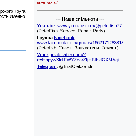
контакт!
рокого круга
ость именно
---
Наши спільноти
---
Youtube
:
www.youtube.com/@peterfish77
(PeterFish. Service. Repair. Parts)
Группа
Facebook
www.facebook.com/groups/1662171283813001/
(Peterfish. Снасті. Запчастини. Ремонт.)
Viber
:
invite.viber.com/?
g=HhpywXlrLFWYZcarZlj-sBtbjdGXMAqi
Telegram
:
@BratOleksandr