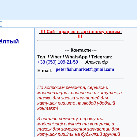
!!! Сайт працює в архівному режимі
!!!
жёлтый
---
Контакти
---
Тел. / Viber / WhatsApp / Telegram:
+38 (050) 109-21-59
Александр.
E-mail:
По вопросам ремонта, сервиса и
модернизации спиннингов и катушек, а
также для заказа запчастей для
катушек пишите на любой удобный
контакт!
З питань ремонту, сервісу та
модернізації спінінгів та котушок, а
також для замовлення запчастин для
котушок пишіть на будь-який зручний