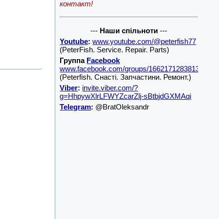
контакт!
---
Наши спільноти
---
Youtube
:
www.youtube.com/@peterfish77
(PeterFish. Service. Repair. Parts)
Группа
Facebook
www.facebook.com/groups/1662171283813001/
(Peterfish. Снасті. Запчастини. Ремонт.)
Viber
:
invite.viber.com/?
g=HhpywXlrLFWYZcarZlj-sBtbjdGXMAqi
Telegram
:
@BratOleksandr