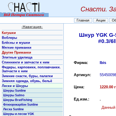
Снасти. З
Главная
Акции
Об
-Навигация-
Катушки
Шнур YGK G-
Воблеры
#0.3/6
Блёсны и мушки
Мягкие приманки
Другие Приманки
Элитные удилища
Спиннинги и запчасти к ним
Фирма:
Ibis
Фидеры, карповики, поплавчанки.
Запчасти к ним
Артикул:
5545009
Зимние снасти, буры, палатки
Зимняя одежда, обувь, бельё
Лески и Шнуры
Цена:
1220.00 г
Шнуры Sunline
Шнуры Salmo
Ед.изм.:
.
Шнуры BratFishing
Флюорокарбон Sunline
Данный 
Леска Sunline
Шнуры и лески YGK