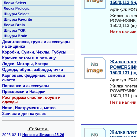
150/0,113 (ін
Леска Select
Леска Prologic
Артикул:
FC49
Шнуры Select
Жилка плет
Шнуры Favorite
POWERSINK 
Леска Brain
150/0,113 (інд
Шнуры YGK
Нет в наличи
Шнуры Brain
Джиг-головки, грузы и аксессуары
на хищника
Коробки, Сумки, Чехлы, Тубусы
Крючки оптом и в розницу
Жилка пле
Лодки, Моторы, Катера
POWERSINK
Одежда, обувь, заброды, очки
150/0,131 (ін
Карповые, фидерные, сомовьи
Артикул:
снасти
FC49
Поплавки и аксессуары
Жилка плет
POWERSINK 
Прикормки и Насадки
150/0,131 (інд
Распродажа снастей, обуви и
одежды
Нет в наличи
Ножи, Инструменты, метео
Запчасти для катушек
-События-
Жилка пле
2026-02-11
Новинки Шимано 25-26