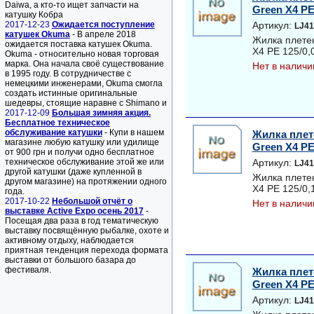
Daiwa, а кто-то ищет запчасти на
Green Х4 PE 
катушку Кобра
2017-12-23
Ожидается поступление
Артикул:
LJ41
катушек Okuma
- В апреле 2018
Жилка плете
ожидается поставка катушек Okuma.
Х4 PE 125/0,0
Okuma - относительно новая торговая
марка. Она начала своё существование
Нет в наличи
в 1995 году. В сотрудничестве с
немецкими инженерами, Okuma смогла
создать истинные оригинальные
шедевры, стоящие наравне с Shimano и
2017-12-09
Большая зимняя акция.
Бесплатное техническое
обслуживание катушки
- Купи в нашем
Жилка плет
магазине любую катушку или удилище
Green Х4 PE 
от 900 грн и получи одно бесплатное
техническое обслуживание этой же или
Артикул:
LJ41
другой катушки (даже купленной в
Жилка плете
другом магазине) на протяжении одного
Х4 PE 125/0,1
года.
2017-10-22
Небольшой отчёт о
Нет в наличи
выставке Active Expo осень 2017
-
Посещая два раза в год тематическую
выставку посвящённую рыбалке, охоте и
активному отдыху, наблюдается
приятная тенденция перехода формата
выставки от большого базара до
фестиваля.
Жилка плет
Green Х4 PE 
Артикул:
LJ41