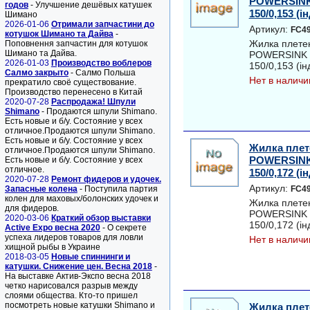
POWERSINK
годов
- Улучшение дешёвых катушек
150/0,153 (ін
Шимано
2026-01-06
Отримали запчастини до
Артикул:
FC49
котушок Шимано та Дайва
-
Жилка плет
Поповнення запчастин для котушок
Шимано та Дайва.
POWERSINK 
2026-01-03
Производство воблеров
150/0,153 (інд
Салмо закрыто
- Салмо Польша
Нет в наличи
прекратило своё существование.
Производство перенесено в Китай
2020-07-28
Распродажа! Шпули
Shimano
- Продаются шпули Shimano.
Есть новые и б/у. Состояние у всех
отличное.Продаются шпули Shimano.
Есть новые и б/у. Состояние у всех
Жилка пле
отличное.Продаются шпули Shimano.
POWERSINK
Есть новые и б/у. Состояние у всех
отличное.
150/0,172 (ін
2020-07-28
Ремонт фидеров и удочек.
Артикул:
Запасные колена
- Поступила партия
FC49
колен для маховых/болонских удочек и
Жилка плет
для фидеров.
POWERSINK 
2020-03-06
Краткий обзор выставки
150/0,172 (інд
Active Expo весна 2020
- О секрете
успеха лидеров товаров для ловли
Нет в наличи
хищной рыбы в Украине
2018-03-05
Новые спиннинги и
катушки. Снижение цен. Весна 2018
-
На выставке Актив-Экспо весна 2018
четко нарисовался разрыв между
слоями общества. Кто-то пришел
посмотреть новые катушки Shimano и
Жилка плет