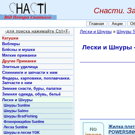
Снасти. З
Главная
Акции
Об
-для поиска нажимайте Ctrl+F-
Лески и Шнуры
»
Шнуры S
Катушки
Воблеры
Лески и Шнуры 
Блёсны и мушки
Мягкие приманки
Другие Приманки
Элитные удилища
Спиннинги и запчасти к ним
Фидеры, карповики, поплавчанки.
Запчасти к ним
Зимние снасти, буры, палатки
Зимняя одежда, обувь, бельё
Лески и Шнуры
Шнуры Sunline
Шнуры Salmo
Шнуры BratFishing
Флюорокарбон Sunline
Жилка пле
Леска Sunline
POWERSINK
Шнуры и лески YGK