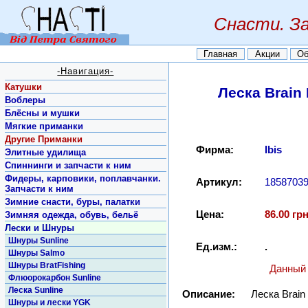
Снасти. З
Главная
Акции
Об
-Навигация-
Катушки
Леска Brain
Воблеры
Блёсны и мушки
Мягкие приманки
Другие Приманки
Фирма:
Ibis
Элитные удилища
Спиннинги и запчасти к ним
Фидеры, карповики, поплавчанки.
Артикул:
1858703
Запчасти к ним
Зимние снасти, буры, палатки
Цена:
86.00 грн
Зимняя одежда, обувь, бельё
Лески и Шнуры
Шнуры Sunline
Ед.изм.:
.
Шнуры Salmo
Шнуры BratFishing
Данный 
Флюорокарбон Sunline
Леска Sunline
Описание:
Леска Brain
Шнуры и лески YGK