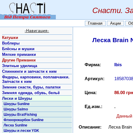
Снасти. З
Главная
Акции
Об
-Навигация-
Катушки
Леска Brain 
Воблеры
Блёсны и мушки
Мягкие приманки
Другие Приманки
Фирма:
Ibis
Элитные удилища
Спиннинги и запчасти к ним
Фидеры, карповики, поплавчанки.
Артикул:
1858703
Запчасти к ним
Зимние снасти, буры, палатки
Цена:
86.00 грн
Зимняя одежда, обувь, бельё
Лески и Шнуры
Шнуры Sunline
Ед.изм.:
.
Шнуры Salmo
Шнуры BratFishing
Данный 
Флюорокарбон Sunline
Леска Sunline
Описание:
Леска Brain
Шнуры и лески YGK