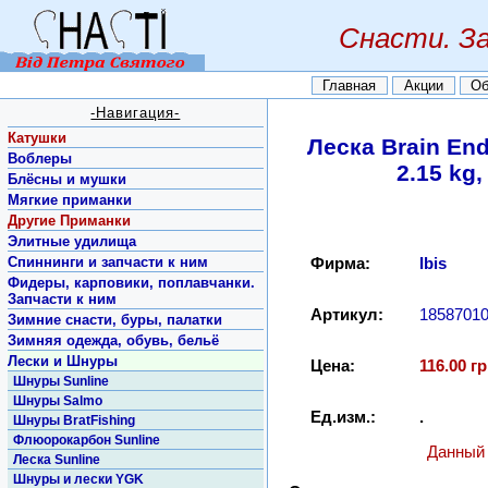
Снасти. З
Главная
Акции
Об
-Навигация-
Катушки
Леска Brain End
Воблеры
2.15 kg,
Блёсны и мушки
Мягкие приманки
Другие Приманки
Элитные удилища
Спиннинги и запчасти к ним
Фирма:
Ibis
Фидеры, карповики, поплавчанки.
Запчасти к ним
Артикул:
1858701
Зимние снасти, буры, палатки
Зимняя одежда, обувь, бельё
Лески и Шнуры
Цена:
116.00 гр
Шнуры Sunline
Шнуры Salmo
Ед.изм.:
.
Шнуры BratFishing
Флюорокарбон Sunline
Данный 
Леска Sunline
Шнуры и лески YGK