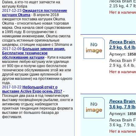
Леска Brain 
Daiwa, а кто-то ищет запчасти на
2.15 kg, 4.7 l
катушку Кобра
2017-12-23
Ожидается поступление
Нет в наличи
катушек Okuma
- В апреле 2018
ожидается поставка катушек Okuma.
Okuma - относительно новая торговая
марка. Она начала своё существование
в 1995 году. В сотрудничестве с
немецкими инженерами, Okuma смогла
создать истинные оригинальные
Леска Brain
шедевры, стоящие наравне с Shimano и
2.9 kg, 6.4 l
2017-12-09
Большая зимняя акция.
Бесплатное техническое
Артикул:
1858
обслуживание катушки
- Купи в нашем
Леска Brain 
магазине любую катушку или удилище
2.9 kg, 6.4 lb
от 900 грн и получи одно бесплатное
техническое обслуживание этой же или
Нет в наличи
другой катушки (даже купленной в
другом магазине) на протяжении одного
года.
2017-10-22
Небольшой отчёт о
выставке Active Expo осень 2017
-
Посещая два раза в год тематическую
выставку посвящённую рыбалке, охоте и
Леска Brain
активному отдыху, наблюдается
3.6 kg, 7.9 l
приятная тенденция перехода формата
выставки от большого базара до
Артикул:
1858
фестиваля.
Леска Brain 
3.6 kg, 7.9 lb
Нет в наличи