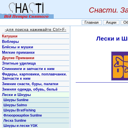
Снасти. З
Главная
Акции
Об
-для поиска нажимайте Ctrl+F-
Катушки
Лески и Ш
Воблеры
Блёсны и мушки
Мягкие приманки
Другие Приманки
Элитные удилища
Спиннинги и запчасти к ним
Фидеры, карповики, поплавчанки.
Запчасти к ним
Зимние снасти, буры, палатки
Зимняя одежда, обувь, бельё
Лески и Шнуры
Шнуры Sunline
Шнуры Salmo
Шнуры BratFishing
Флюорокарбон Sunline
Леска Sunline
Шнуры и лески YGK