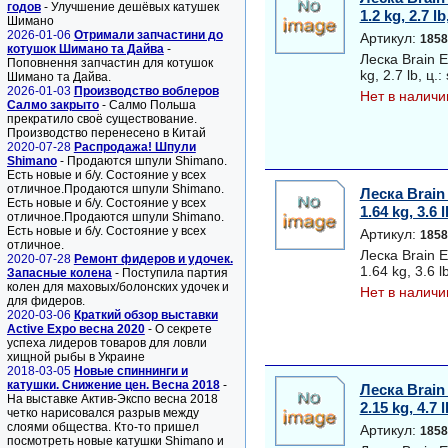
годов
- Улучшение дешёвых катушек
1.2 kg, 2.7 l
Шимано
2026-01-06
Отримали запчастини до
Артикул:
1858
котушок Шимано та Дайва
-
Леска Brain 
Поповнення запчастин для котушок
kg, 2.7 lb, ц.
Шимано та Дайва.
2026-01-03
Производство воблеров
Нет в наличи
Салмо закрыто
- Салмо Польша
прекратило своё существование.
Производство перенесено в Китай
2020-07-28
Распродажа! Шпули
Shimano
- Продаются шпули Shimano.
Есть новые и б/у. Состояние у всех
отличное.Продаются шпули Shimano.
Леска Brain
Есть новые и б/у. Состояние у всех
1.64 kg, 3.6 
отличное.Продаются шпули Shimano.
Есть новые и б/у. Состояние у всех
Артикул:
1858
отличное.
Леска Brain 
2020-07-28
Ремонт фидеров и удочек.
1.64 kg, 3.6 l
Запасные колена
- Поступила партия
колен для маховых/болонских удочек и
Нет в наличи
для фидеров.
2020-03-06
Краткий обзор выставки
Active Expo весна 2020
- О секрете
успеха лидеров товаров для ловли
хищной рыбы в Украине
2018-03-05
Новые спиннинги и
катушки. Снижение цен. Весна 2018
-
Леска Brain
На выставке Актив-Экспо весна 2018
2.15 kg, 4.7 
четко нарисовался разрыв между
слоями общества. Кто-то пришел
Артикул:
1858
посмотреть новые катушки Shimano и