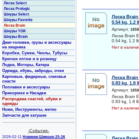
Леска Select
Леска Prologic
Шнуры Select
Леска Brain
Шнуры Favorite
0.54 kg, 1.2 
Леска Brain
Артикул:
1858
Шнуры YGK
Леска Brain 
Шнуры Brain
0.54 kg, 1.2 l
Джиг-головки, грузы и аксессуары
на хищника
Нет в наличи
Коробки, Сумки, Чехлы, Тубусы
Крючки оптом и в розницу
Лодки, Моторы, Катера
Одежда, обувь, заброды, очки
Карповые, фидерные, сомовьи
Леска Brain
снасти
0.83 kg, 1.8 
Поплавки и аксессуары
Артикул:
1858
Прикормки и Насадки
Леска Brain 
Распродажа снастей, обуви и
0.83 kg, 1.8 l
одежды
Нет в наличи
Ножи, Инструменты, метео
Запчасти для катушек
-События-
2026-02-11
Новинки Шимано 25-26
Леска Brain