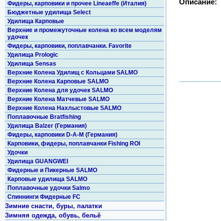
Описание:
Фидеры, карповики и прочее Lineaeffe (Италия)
Бюджетные удилища Select
Удилища Карповые
Верхние и промежуточные колена ко всем моделям
удочек
Фидеры, карповики, поплавчанки. Favorite
Удилища Prologic
Удилища Sensas
Верхние Колена Удилищ с Кольцами SALMO
Верхние Колена Карповые SALMO
Верхние Колена для удочек SALMO
Верхние Колена Матчевые SALMO
Верхние Колена Нахлыстовые SALMO
Поплавочные Bratfishing
Удилища Balzer (Германия)
Фидеры, карповики D-A-M (Германия)
Карповики, фидеры, поплавчанки Fishing ROI
Удочки
Удилища GUANGWEI
Фидерные и Пикерные SALMO
Карповые удилища SALMO
Поплавочные удочки Salmo
Спиннинги Фидерные FC
Зимние снасти, буры, палатки
Зимняя одежда, обувь, бельё