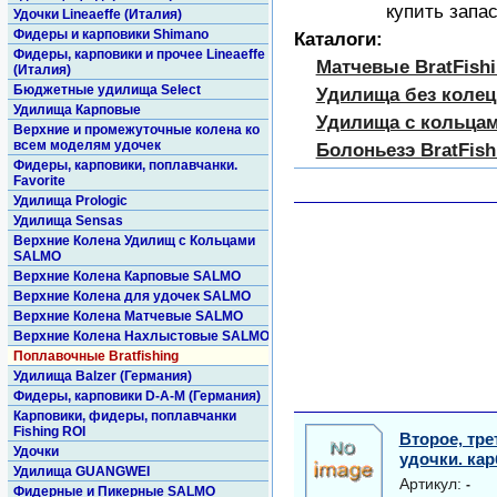
купить запа
Удочки Lineaeffe (Италия)
Фидеры и карповики Shimano
Каталоги:
Фидеры, карповики и прочее Lineaeffe
Матчевые BratFish
(Италия)
Бюджетные удилища Select
Удилища без колец 
Удилища Карповые
Удилища с кольцам
Верхние и промежуточные колена ко
всем моделям удочек
Болоньезэ BratFish
Фидеры, карповики, поплавчанки.
Favorite
Удилища Prologic
Удилища Sensas
Верхние Колена Удилищ с Кольцами
SALMO
Верхние Колена Карповые SALMO
Верхние Колена для удочек SALMO
Верхние Колена Матчевые SALMO
Верхние Колена Нахлыстовые SALMO
Поплавочные Bratfishing
Удилища Balzer (Германия)
Фидеры, карповики D-A-M (Германия)
Карповики, фидеры, поплавчанки
Fishing ROI
Второе, тр
Удочки
удочки. ка
Удилища GUANGWEI
Артикул:
-
Фидерные и Пикерные SALMO