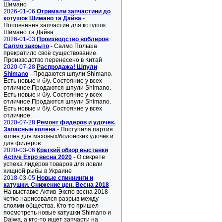
Шимано
2026-01-06
Отримали запчастини до
котушок Шимано та Дайва
-
Поповнення запчастин для котушок
Шимано та Дайва.
2026-01-03
Производство воблеров
Салмо закрыто
- Салмо Польша
прекратило своё существование.
Производство перенесено в Китай
2020-07-28
Распродажа! Шпули
Shimano
- Продаются шпули Shimano.
Есть новые и б/у. Состояние у всех
отличное.Продаются шпули Shimano.
Есть новые и б/у. Состояние у всех
отличное.Продаются шпули Shimano.
Есть новые и б/у. Состояние у всех
отличное.
2020-07-28
Ремонт фидеров и удочек.
Запасные колена
- Поступила партия
колен для маховых/болонских удочек и
для фидеров.
2020-03-06
Краткий обзор выставки
Active Expo весна 2020
- О секрете
успеха лидеров товаров для ловли
хищной рыбы в Украине
2018-03-05
Новые спиннинги и
катушки. Снижение цен. Весна 2018
-
На выставке Актив-Экспо весна 2018
четко нарисовался разрыв между
слоями общества. Кто-то пришел
посмотреть новые катушки Shimano и
Daiwa, а кто-то ищет запчасти на