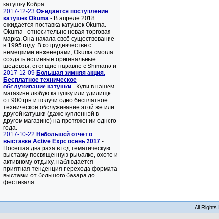
катушку Кобра
2017-12-23
Ожидается поступление
катушек Okuma
- В апреле 2018
ожидается поставка катушек Okuma.
Okuma - относительно новая торговая
марка. Она начала своё существование
в 1995 году. В сотрудничестве с
немецкими инженерами, Okuma смогла
создать истинные оригинальные
шедевры, стоящие наравне с Shimano и
2017-12-09
Большая зимняя акция.
Бесплатное техническое
обслуживание катушки
- Купи в нашем
магазине любую катушку или удилище
от 900 грн и получи одно бесплатное
техническое обслуживание этой же или
другой катушки (даже купленной в
другом магазине) на протяжении одного
года.
2017-10-22
Небольшой отчёт о
выставке Active Expo осень 2017
-
Посещая два раза в год тематическую
выставку посвящённую рыбалке, охоте и
активному отдыху, наблюдается
приятная тенденция перехода формата
выставки от большого базара до
фестиваля.
All Right