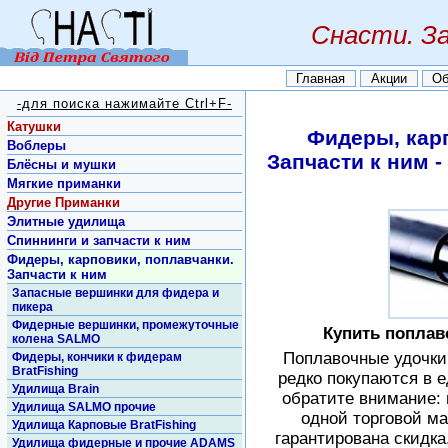
Снасти. З
Главная
Акции
Об
-для поиска нажимайте Ctrl+F-
Катушки
Фидеры, кар
Воблеры
Запчасти к ним -
Блёсны и мушки
Мягкие приманки
Другие Приманки
Элитные удилища
Спиннинги и запчасти к ним
Фидеры, карповики, поплавчанки.
Запчасти к ним
Запасные вершинки для фидера и
пикера
Фидерные вершинки, промежуточные
Купить поплав
колена SALMO
Поплавочные удочки 
Фидеры, кончики к фидерам
BratFishing
редко покупаются в 
Удилища Brain
обратите внимание: 
Удилища SALMO прочие
одной торговой ма
Удилища Карповые BratFishing
гарантирована скидка
Удилища фидерные и прочие ADAMS